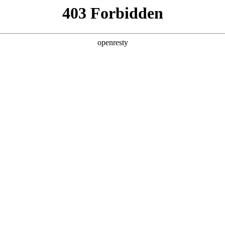
产品及服务
行业解决方案
合作伙伴
投资者关系
服务器
通用算力服务器
计算终端产品
数据
鲲泰